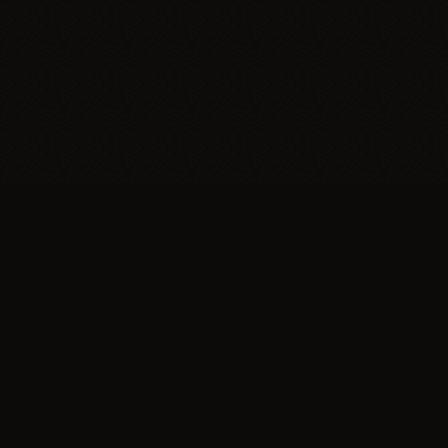
Trypillia
Dedicated to preserving and sharing the extraordinary
legacy of Trypillia-Cucuteni — one of humanity's
earliest and most sophisticated civilizations, born on
Ukrainian soil.