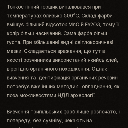
Тонкостінний горщик випалювався при
температурах близько 500°С. Склад фарби
вміщує більший відсоток MnO й Fe2O3, тому її
колір більш насичений. Сама фарба більш
густа. При збільшенні видні світлокоричневі
мазки. Складається враження, що тут в
якості розчинника використаний якийсь клей,
вірогідно органічного походження. Однак
вивчення та ідентифікація органічних речовин
потребує вже інших методик і обладнання, які
поза можливостями НДЛ археології.
Вивчення трипільських фарб лише розпочато, і
попереду, без сумніву, чекають на