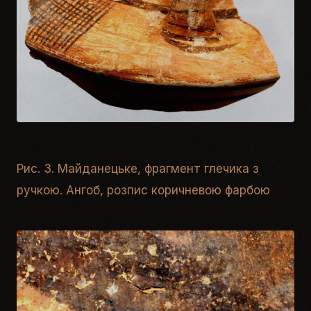
Рис. 3. Майданецьке, фрагмент глечика з
ручкою. Ангоб, розпис коричневою фарбою