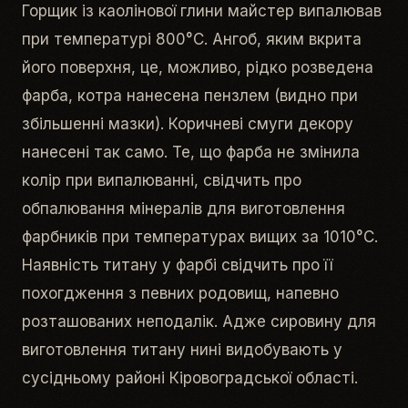
Горщик із каолінової глини майстер випалював
при температурі 800°С. Ангоб, яким вкрита
його поверхня, це, можливо, рідко розведена
фарба, котра нанесена пензлем (видно при
збільшенні мазки). Коричневі смуги декору
нанесені так само. Те, що фарба не змінила
колір при випалюванні, свідчить про
обпалювання мінералів для виготовлення
фарбників при температурах вищих за 1010°С.
Наявність титану у фарбі свідчить про її
похогдження з певних родовищ, напевно
розташованих неподалік. Адже сировину для
виготовлення титану нині видобувають у
сусідньому районі Кіровоградської області.