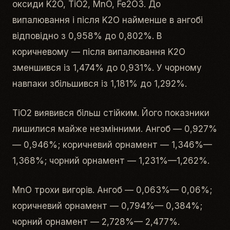
оксиди K2O, TiO2, MnO, Fe2O3. До
випалювання і після K2O найменше в ангобі
відповідно з 0,958% до 0,802%. В
коричневому — після випалювання K2O
зменшився із 1,474% до 0,931%. У чорному
навпаки збільшився із 1,181% до 1,292%.
TiO2 виявився більш стійким. Його показники
лишилися майже незмінними. Ангоб — 0,927%
— 0,946%; коричневий орнамент — 1,346%—
1,368%; чорний орнамент — 1,231%—1,262%.
MnO трохи вигорів. Ангоб — 0,063%— 0,06%;
коричневий орнамент — 0,794%— 0,384%;
чорний орнамент — 2,728%— 2,477%.