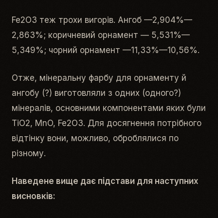
Fe2O3 теж трохи вигорів. Ангоб —2,904%—
2,863%; коричневий орнамент — 5,531%—
5,349%; чорний орнамент —11,33%—10,56%.
Отже, мінеральну фарбу для орнаменту й
ангобу (?) виготовляли з одних (одного?)
мінералів, основними компонентами яких були
TiO2, MnO, Fe2O3. Для досягнення потрібного
відтінку вони, можливо, оброблялися по
різному.
Наведене вище дає підстави для наступних
висновків: