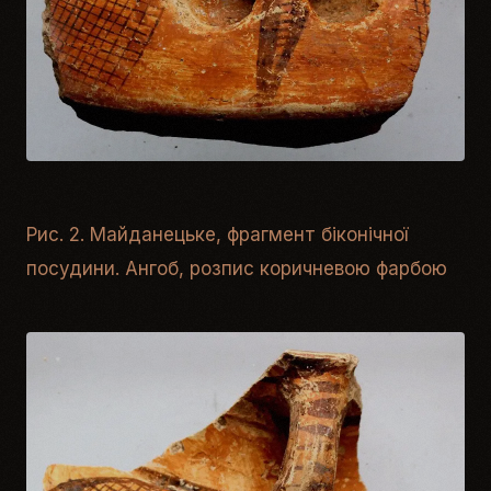
Рис. 2. Майданецьке, фрагмент біконічної
посудини. Ангоб, розпис коричневою фарбою