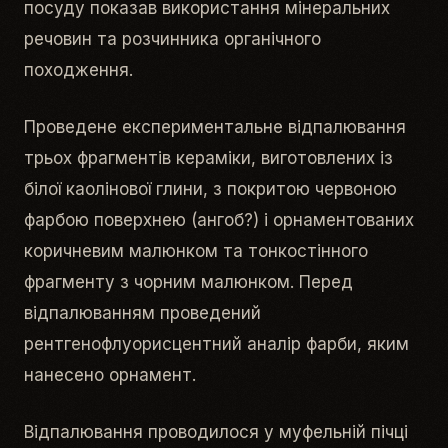
посуду показав використання мінеральних
речовин та розчинника органічного
походження.
Проведене експериментальне відпалювання
трьох фрагментів кераміки, виготовлених із
білої каолінової глини, з покритою червоною
фарбою поверхнею (ангоб?) і орнаментованих
коричневим малюнком та тонкостінного
фрагменту з чорним малюнком. Перед
відпалюванням проведений
рентгенофлуорисцентний аналіp фарби, яким
нанесено орнамент.
Відпалювання проводилося у муфельній пічці