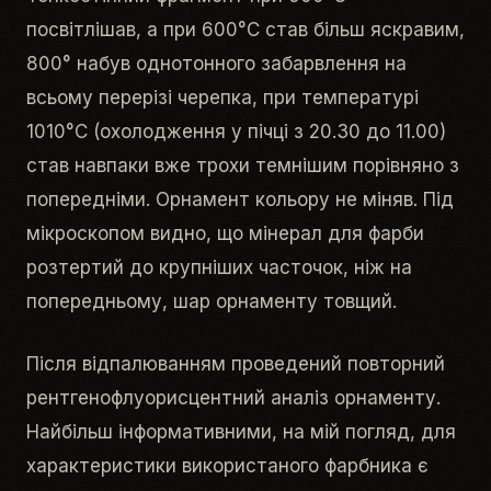
посвітлішав, а при 600°С став більш яскравим,
800° набув однотонного забарвлення на
всьому перерізі черепка, при температурі
1010°С (охолодження у пічці з 20.30 до 11.00)
став навпаки вже трохи темнішим порівняно з
попередніми. Орнамент кольору не міняв. Під
мікроскопом видно, що мінерал для фарби
розтертий до крупніших часточок, ніж на
попередньому, шар орнаменту товщий.
Після відпалюванням проведений повторний
рентгенофлуорисцентний аналіз орнаменту.
Найбільш інформативними, на мій погляд, для
характеристики використаного фарбника є