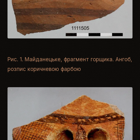
Рис. 1. Майданецьке, фрагмент горщика. Ангоб,
розпис коричневою фарбою