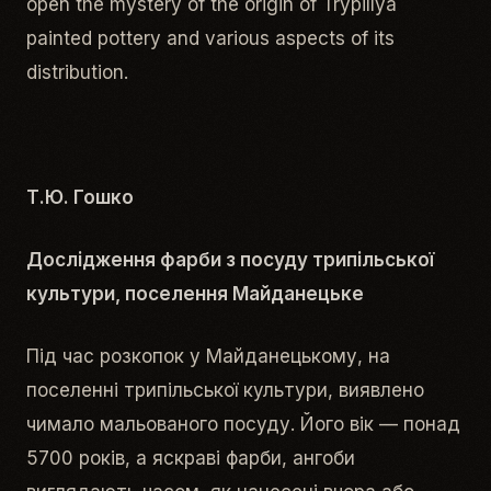
open the mystery of the origin of Trypillya
painted pottery and various aspects of its
distribution.
Т.Ю. Гошко
Дослідження фарби з посуду трипільської
культури, поселення Майданецьке
Під час розкопок у Майданецькому, на
поселенні трипільської культури, виявлено
чимало мальованого посуду. Його вік — понад
5700 років, а яскраві фарби, ангоби