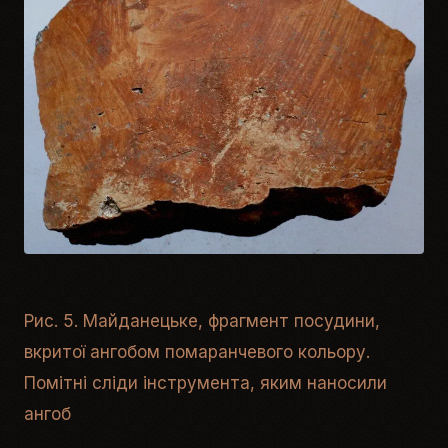
Рис. 5. Майданецьке, фрагмент посудини,
вкритої ангобом помаранчевого кольору.
Помітні сліди інструмента, яким наносили
ангоб