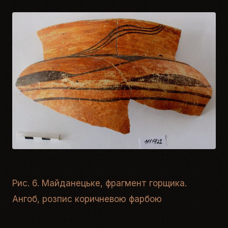
Рис. 6. Майданецьке, фрагмент горщика.
Ангоб, розпис коричневою фарбою