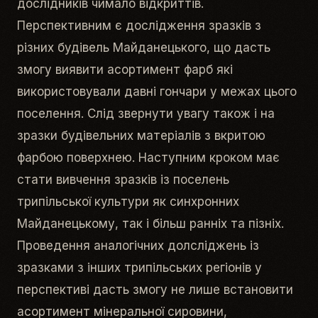
дослідників чимало відкриттів.
Перспективним є дослідження зразків з
різних будівель Майданецького, що дасть
змогу виявити асортимент фарб які
використовували давні гончари у межах цього
поселення. Слід звернути увагу також і на
зразки будівельних матеріалів з вкритою
фарбою поверхнею. Наступним кроком має
стати вивчення зразків із поселень
трипільської культури як синхронних
Майданецькому, так і більш ранніх та пізніх.
Проведення аналогічних долсліджень із
зразками з інших трипільських регіонів у
перспективі дасть змогу не лише встановити
асортимент мінеральної сировини,