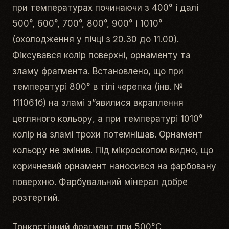
при температурах починаючи з 400° і далі
500°, 600°, 700°, 800°, 900° і 1010°
(охолодження у пічці з 20.30 до 11.00).
Фіксувався колір поверхні, орнаменту та
зламу фрагмента. Встановлено, що при
температурі 800° в тілі черепка (інв. №
111061б) на зламі з”явилися вкраплення
цегляного кольору, а при температурі 1010°
колір на зламі трохи потемнішав. Орнамент
кольору не змінив. Під мікроскопом видно, що
коричневий орнамент наносився на фарбовану
поверхню. Фарбувальний мінерал добре
розтертий.
Тонкостінний фрагмент при 500°С