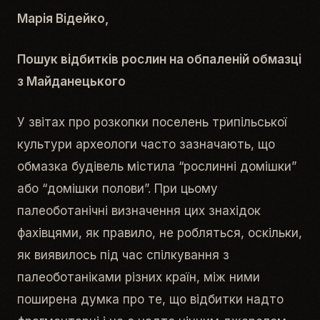
Марія Відейко,
Пошук відбитків рослин на обпаленій обмазці
з Майданецького
У звітах про розкопки поселень трипільської
культури археологи часто зазначають, що
обмазка будівель містила “рослинні домішки”
або “домішки полови”. При цьому
палеоботанічні визначення цих знахідок
фахівцями, як правило, не робляться, оскільки,
як виявилось під час спілкування з
палеоботаніками різних країн, між ними
поширена думка про те, що відбитки надто