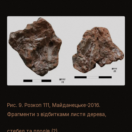
Рис. 9. Розкоп 111, Майданецьке-2016.
Фрагменти з відбитками листя дерева,
стебел та плодів (?)