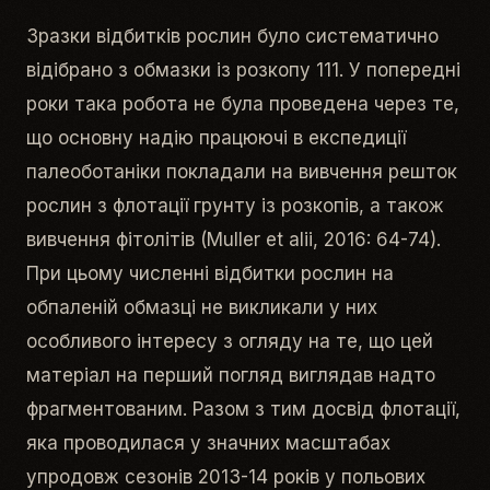
Зразки відбитків рослин було систематично
відібрано з обмазки із розкопу 111. У попередні
роки така робота не була проведена через те,
що основну надію працюючі в експедиції
палеоботаніки покладали на вивчення решток
рослин з флотації грунту із розкопів, а також
вивчення фітолітів (Muller et alii, 2016: 64-74).
При цьому численні відбитки рослин на
обпаленій обмазці не викликали у них
особливого інтересу з огляду на те, що цей
матеріал на перший погляд виглядав надто
фрагментованим. Разом з тим досвід флотації,
яка проводилася у значних масштабах
упродовж сезонів 2013-14 років у польових