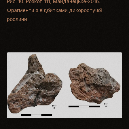
Рис. 10. Розкоп 111, Майданецьке-2016.
Фрагменти з відбитками дикоростучої
рослини