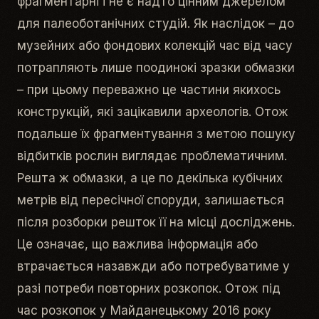
фрагментарні і не є надто цінним джерелом
для палеоботанічних студій. Як наслідок – до
музейних або фондових колекцій час від часу
потрапляють лише поодинокі зразки обмазки
– при цьому переважно це частини якихось
конструкцій, які зацікавили археологів. Отож
подальше їх фрагментування з метою пошуку
відбитків рослин виглядає проблематичним.
Решта ж обмазки, а це по декілька кубічних
метрів від пересічної споруди, залишається
після розборки решток її на місці досліджень.
Це означає, що важлива інформація або
втрачається назавжди або потребуватиме у
разі потреби повторних розкопок. Отож під
час розкопок у Майданецькому 2016 року