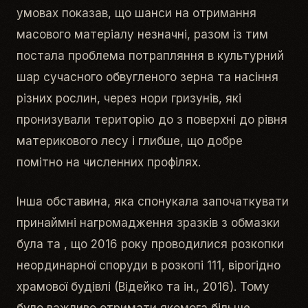
умовах показав, що шанси на отримання
масового матеріалу незначні, разом із тим
постала проблема потрапляння в культурний
шар сучасного обвугленого зерна та насіння
різних рослин, через нори гризунів, які
пронизували територію до з поверхні до рівня
материкового лесу і глибше, що добре
помітно на численних профілях.
Інша обставина, яка спонукала започаткувати
принаймні нагромадження зразків з обмазки
була та , що 2016 року проводилися розкопки
неординарної споруди в розкопі 111, вірогідно
храмової будівлі (Відейко та ін., 2016). Тому