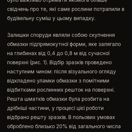
було важливо отримати якомога більше
свідчень про те, які саме рослини потрапили в
будівельну суміш у цьому випадку.
Залишки споруди являли собою скупчення
обмазки підпрямокутної форми, яке залягало
на глибинах від 0,4 до 0,8 м від сучасної
поверхні (рис. 1). Відбір зразків проведено
наступним чином: після візуального огляду
відкладено уламки обмазки з помітними
відбитками рослинних решток на поверхні.
Решта шматків обмазки була розбита на
дрібніші частини, у процесі цієї роботи
відбрано решту зразків. В польових умовах
оброблено близько 20% від загального числа