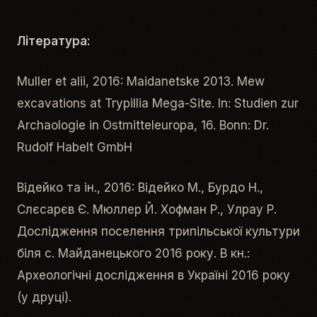
Література:
Muller et alii, 2016:
Maidanetske 2013. Mew
excavations at Trypillia Mega-Site.
In: Studien zur
Archaologie in Ostmitteleuropa, 16. Bonn: Dr.
Rudolf Habelt GmbH
Відейко та ін., 2016: Відейко М., Бурдо Н.,
Слєсарєв Є. Мюллер Й. Хофман Р., Улрау Р.
Дослідження поселення трипільської культури
біля с. Майданецького 2016 року. В кн.:
Археологічні дослідження в Україні 2016 року
(у друці).