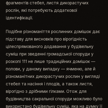
фрагментів стебел, листя дикорастучих
рослін, які потребують додаткової
ідентифікації.
Подібне різноманіття рослинних домішок дає
підставу для висновків про вірогідність
цілеспрямованого додавання у будівельну
суміш при зведенні громадської споруди у
розкопі 111 не лише традиційних домішок —
полови, у даному випадку — ячменю, але й
різноманітних дикорастучих рослин у вигляді
стебел та насіння і плодів, а також листя,
вірогідно з дрібними гілками. Отож для
будівництва сакральної споруди можливо було
використано будівельну суміш, яка на думку її