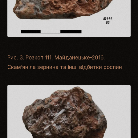
Рис. 3. Розкоп 111, Майданецьке-2016.
Скам’яніла зернина та інші відбитки рослин