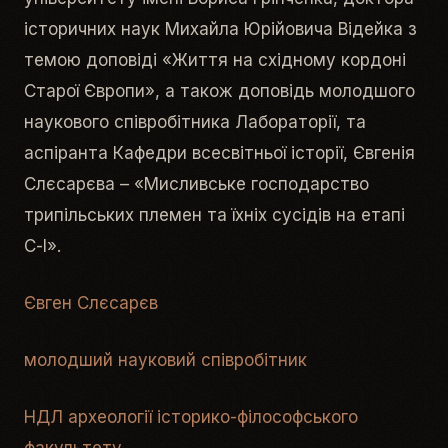
історичних наук Михайла Юрійовича Відейка з
темою доповіді «Життя на східному кордоні
Старої Європи», а також доповідь молодшого
наукового співробітника Лабораторії, та
аспіранта Кафедри всесвітньої історії, Євгенія
Слєсарєва – «Мисливське господарство
трипільських племен та їхніх сусідів на етапі
С-І».
Євген Слєсарєв
молодший науковий співробітник
НДЛ археології історико-філософського