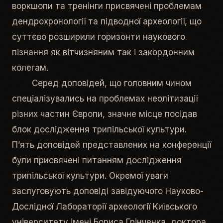
воркшопи та тренінги присвячені проблемам
дендрохронології та підводної археології, що
суттєво розширили горизонти наукового
пізнання як вітчизняним так і закордонним
колегам.
Серед доповідей, що головним чином
спеціалізувались на проблемах неолітизації
різних частин Європи, значне місце посідав
блок дослідження трипільської культури.
П’ять доповідей представлених на конференції
були присвячені питанням дослідження
трипільської культури. Окремої уваги
заслуговують доповіді завідуючого Науково-
Дослідної Лабораторії археології Київського
університету імені Бориса Грінченка, доктора