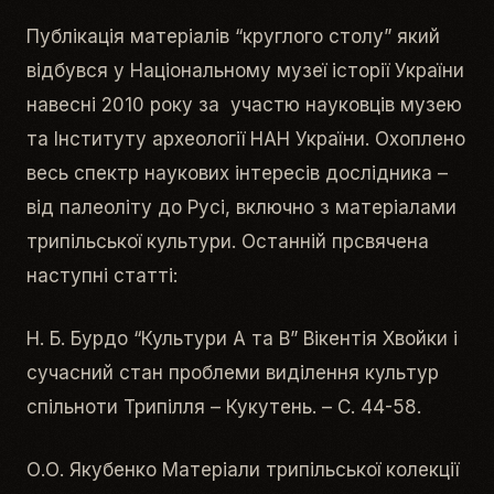
Публікація матеріалів “круглого столу” який
відбувся у Національному музеї історії України
навесні 2010 року за участю науковців музею
та Інституту археології НАН України. Охоплено
весь спектр наукових інтересів дослідника –
від палеоліту до Русі, включно з матеріалами
трипільської культури. Останній прсвячена
наступні статті:
Н. Б. Бурдо “Культури А та В” Вікентія Хвойки і
сучасний стан проблеми виділення культур
спільноти Трипілля – Кукутень. – С. 44-58.
О.О. Якубенко Матеріали трипільської колекції