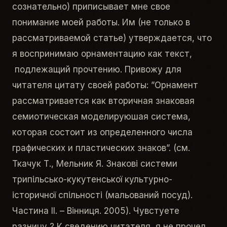
сознательно) приписывает мне свое
понимание моей работы. Им (не только в
рассматриваемой статье) утверждается, что
я воспринимаю орнаментацию как текст,
подлежащий прочтению. Привожу для
читателя цитату своей работы: ”Орнамент
рассматривается как вторичная знаковая
семиотическая моделируюшая система,
которая состоит из определенного числа
графических и пластических знаков”. (см.
Ткачук Т., Мельник Я. Знакові системи
трипільсько-кукутенської культурно-
історичної спільності (мальований посуд).
Частина II. – Вінниця. 2005). Чувстуете
разницу ? К сведению читателя, я не прочел