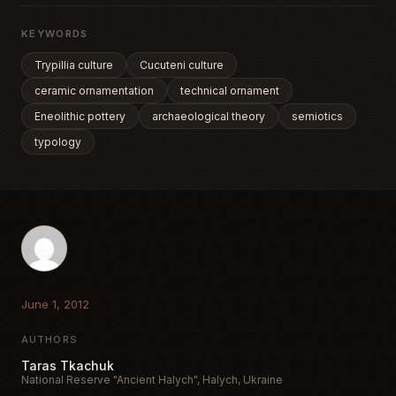
KEYWORDS
Trypillia culture
Cucuteni culture
ceramic ornamentation
technical ornament
Eneolithic pottery
archaeological theory
semiotics
typology
June 1, 2012
AUTHORS
Taras Tkachuk
National Reserve "Ancient Halych", Halych, Ukraine