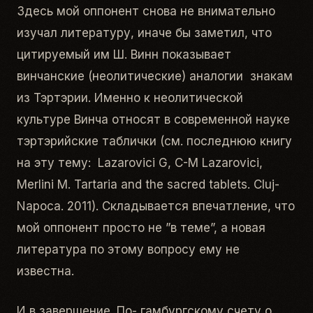
Здесь мой оппонент снова не внимательно
изучал литературу, иначе бы заметил, что
цитируемый им Ш. Винн показывает
винчанские (неолитические) аналогии знакам
из Тэртэрии. Именно к неолитической
культуре Винча относят в современной науке
тэртэрийские таблички (см. последнюю книгу
на эту тему: Lazarovici G, C-M Lazarovici,
Merlini M. Tartaria and the sacred tablets. Cluj-
Napoca. 2011). Складывается впечатление, что
мой оппонент просто не ”в теме”, а новая
литература по этому вопросу ему не
известна.
И в завершение. По- гамбургскому счету о