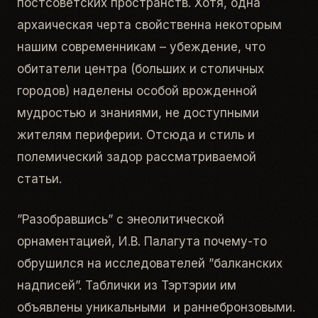
постсоветских пространств. Хотя, одна
архаическая черта свойственна некоторым
нашим современникам – убеждение, что
обитатели центра (больших и столичных
городов) наделены особой врожденной
мудростью и знаниями, не доступными
жителям периферии. Отсюда и стиль и
полемический задор рассматриваемой
статьи.
”Разобравшись” с энеолитической
орнаментацией, И.В. Палагута почему-то
обрушился на исследователей ”балканских
надписей”. Таблички из Тэртэрии им
объявлены уникальными и раннебронзовыми.