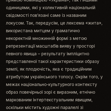
одиницями, які у колективній національній
свідомості пов’язані саме із названим
локусом. Так, передусім, це лексема «
жита
»,
використана митцем у граматично
некоректній множинній формі з метою
репрезентації масштабів вияву у просторі
певного явища – результату імпліцитно
представленої такої характеристики образу
землі
, як плодючість, яка є традиційним
атрибутом українського топосу. Окрім того, у
межах національно-культурного контексту
образ
повечірньої зорі
є виразним, етнічно
маркованим інтертекстуальним явищем,
оскільки містить художні паралелі зі