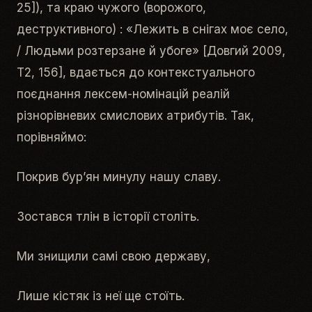
25]), та
краю чужого (ворожого,
деструктивного)
: «
Лежить в снігах моє село,
/ Людьми розтерзане й убоге
» [Довгий 2009,
Т2, 156], вдається до контекстуального
поєднання лексем-номінацій реалій
різнорівневих смислових атрибутів. Так,
порівняймо:
Покрив бур’ян минулу нашу славу.
Зостався тлін в історії століть.
Ми знищили самі свою державу,
Лише кістяк із неї ще стоїть.