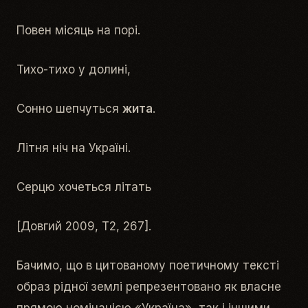
Повен місяць на порі.
Тихо-тихо у долині,
Сонно шепчуться
жита
.
Літня ніч на Україні.
Серцю хочеться літать
[Довгий 2009, Т2, 267].
Бачимо, що в цитованому поетичному тексті
образ
рідної землі
репрезентовано як власне
прямою номінацією «
Україна
», так і іншими