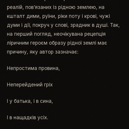
реалій, пов’язаних із рідною землею, на
кшталт
дими, руїни, ріки поту і крові, чужі
думи і дії, покруч у слові, зрадник в душі
. Так,
на перший погляд, неочікувана рецепція
ліричним героєм образу
рідної землі
має
причину, яку автор зазначає:
Непростима провина,
Неперейдений гріх
І у батька, і в сина,
І в нащадків усіх.