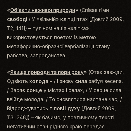
«
Об’єкти неживої природи
»
(
Співає гімн
свободі
/ У «вільній»
клітці
птах
[Довгий 2009,
Т2, 141]) – тут номінація «
клітка
»
використовується поетом із метою
метафорично-образної вербалізації стану
рабства, запроданства.
«
Явища природи та пори року
»
(
Отак завжди.
Одвіють
холода
– / І знову
сила
забуя весела.
/ Засяє
сонце
у містах і селах, / У серце сила
ввійде молода. / То оновлятися настане час, /
Відроджуватись
тілові і духу
[Довгий 2009,
Т3, 348]) – як бачимо, у поетичному тексті
негативний стан
рідного краю
передає