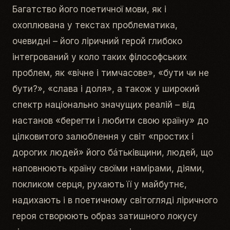
Багатство його поетичної мови, як і
охоплювана у текстах проблематика,
очевидні – його ліричний герой глибоко
інтегрований у коло таких філософських
проблем, як «
вічне і тимчасове
», «
бути чи не
бути?
», «
слава і доля
», а також у широкий
спектр національно значущих реалій – від
настанов «
берегти і любити свою країну
» до
цілковитого залюблення у світ «
простих і
дорогих людей
» його бáтьківщини, людей, що
наповнюють країну своїми намірами, діями,
покликом серця, рухають її у майбутнє,
надихають і в поетичному світогляді ліричного
героя створюють образ затишного локусу