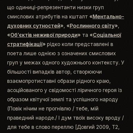
що одиниці-репрезентанти низки груп
смислових атрибутів на кшталт
«
Ментально-
духовних сутностей
»
,
«
Рослинного світу
»
,
«
Об’єктів неживої природи
»
та
«
Соціальної
стратифікації
»
рідко коли представлені в
поета лише однією з означених смислових
груп у межах одного художнього контексту. У
більшості випадків автор, створюючи
взаємопротиставні образи
рідного краю
,
асоційованого у свідомості ліричного героя із
образом квітучої землі та успішного народу
(
Повік нічим не прогнівлю / тебе, мій
праведний народе./ І дум твоїх високу вроду /
для тебе в слово переллю
[Довгий 2009, Т2,