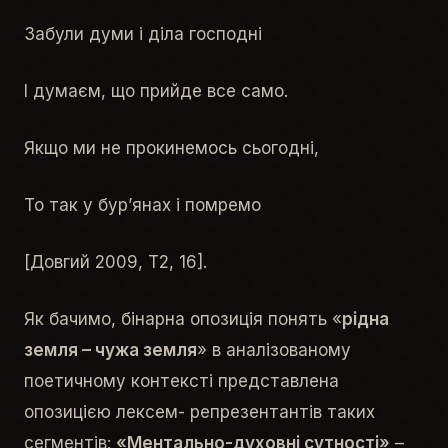
Забули думи і діла господні
І думаєм, що прийде все само.
Якщо ми не прокинемось сьогодні,
То так у бур’янах і помремо
[Довгий 2009, Т2, 16].
Як бачимо, бінарна опозиція понять «
рідна
земля – чужа земля
» в аналізованому
поетичному контексті представлена
опозицією лексем- репрезентантів таких
сегментів:
«
Ментально-духовні сутності
»
–