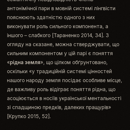
антонімічної пари в мовній системі лінгвісти
пояснюють здатністю одного з них
виконувати роль сильного компонента, а
іншого – слабкого [Тараненко 2014, 34]. З
огляду на сказане, можна стверджувати, що
сильним компонентом у цій парі є поняття
«
рідна земля
», що цілком обґрунтовано,
оскільки «у традиційній системі цінностей
нашого народу земля посідає особливе місце,
де важливу роль відіграє поняття
рідна
, що
асоціюється в носіїв української ментальності
зі спадщиною предків, далеких пращурів»
[Крупко 2015, 52].