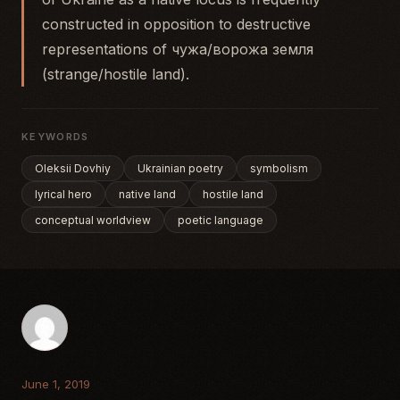
constructed in opposition to destructive
representations of чужа/ворожа земля
(strange/hostile land).
KEYWORDS
Oleksii Dovhiy
Ukrainian poetry
symbolism
lyrical hero
native land
hostile land
conceptual worldview
poetic language
June 1, 2019