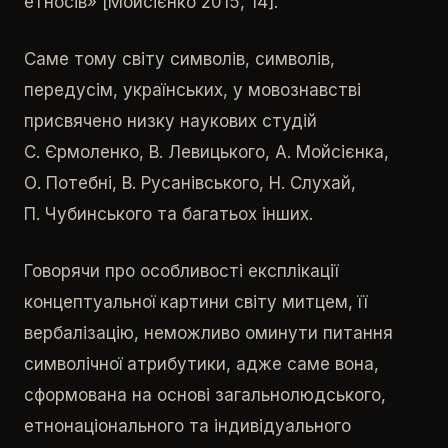
етносів» [Мойсієнко 2015, 14].
Саме тому світу символів, символів,
передусім, українських, у мовознавстві
присвячено низку наукових студій
С. Єрмоленко, В. Левицького, А. Мойсієнка,
О. Потебні, В. Русанівського, Н. Слухай,
П. Чубинського та багатьох інших.
Говорячи про особливості експлікації
концептуальної картини світу митцем, її
вербалізацію, неможливо оминути питання
символічної атрибутики, адже саме вона,
сформована на основі загальнолюдського,
етнонаціонального та індивідуального