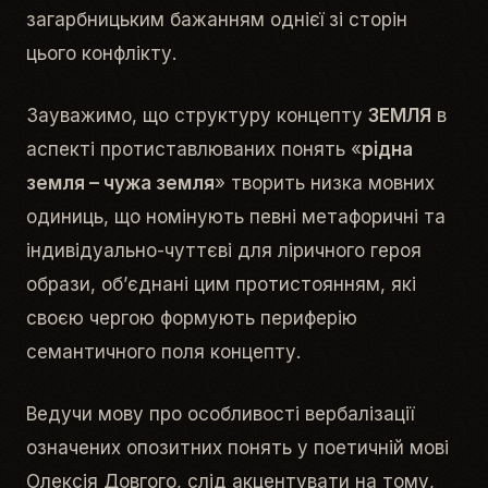
загарбницьким бажанням однієї зі сторін
цього конфлікту.
Зауважимо, що структуру концепту
ЗЕМЛЯ
в
аспекті протиставлюваних понять «
рідна
земля – чужа земля
» творить низка мовних
одиниць, що номінують певні метафоричні та
індивідуально-чуттєві для ліричного героя
образи, об’єднані цим протистоянням, які
своєю чергою формують периферію
семантичного поля концепту.
Ведучи мову про особливості вербалізації
означених опозитних понять у поетичній мові
Олексія Довгого, слід акцентувати на тому,