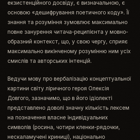
екзистенційного досвіду, є визначальною, є
основою «дешифрування поетичного коду». Її
знання та розуміння зумовлює максимально
повне занурення читача-реципієнта у мовно-
образний контекст, що, у свою чергу, сприяє
максимально викінченому розумінню ним усіх
смислів та авторських інтенцій.
Ведучи мову про вербалізацію концептуальної
картини світу ліричного героя Олексія
Довгого, зазначимо, що в його ідіолекті
представлено доволі значну кількість лексем
на позначення власне індивідуальних
символів (
росина, чотири кленки-рядочки,
нескаламучені криниці
), національно