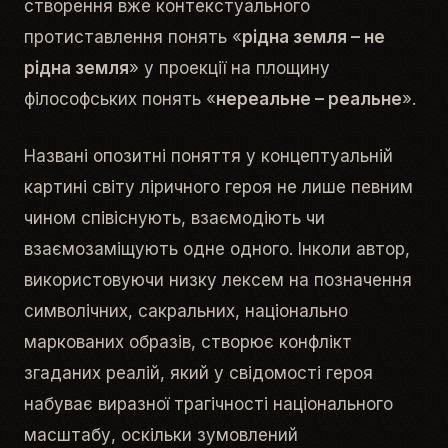
створення вже контекстуального
протиставлення понять «
рідна земля – не
рідна земля
» у проекції на площину
філософських понять «
нереальне – реальне
».
Названі опозитні поняття у концептуальній
картині світу ліричного героя не лише певним
чином співіснують, взаємодіють чи
взаємозаміщують одне одного. Інколи автор,
використовуючи низку лексем на позначення
символічних, сакральних, національно
маркованих образів, створює конфлікт
згаданих реалій, який у свідомості героя
набуває виразної трагічності національного
масштабу, оскільки зумовлений