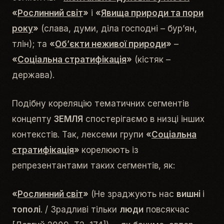
«
Рослинний світ
»
і
«
Явища природи та пори
року
»
(
слава, думи, діла господні – бур’ян,
тлін
); та
«
Об’єкти неживої природи
»
–
«
Соціальна стратифікація
»
(
кістяк –
держава
).
Подібну кореляцію тематичних сегментів
концепту
ЗЕМЛЯ
спостерігаємо в низці інших
контекстів. Так, лексеми групи
«
Соціальна
стратифікація
»
корелюють із
репрезентантами таких сегментів, як:
«
Рослинний світ
»
(
Не зраджують нас
вишні
і
тополі
. / Зрадливі тільки
люди
повсякчас