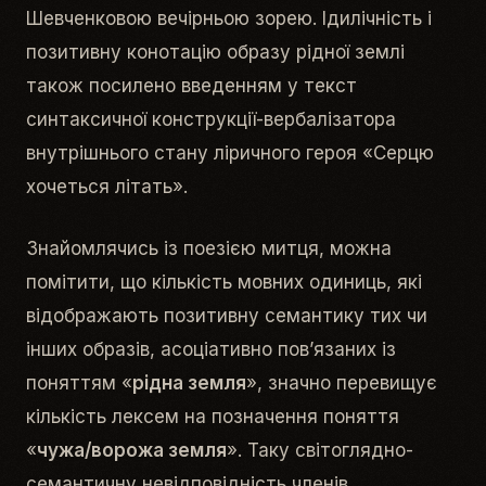
Шевченковою
вечірньою зорею
. Ідилічність і
позитивну конотацію образу
рідної землі
також посилено введенням у текст
синтаксичної конструкції-вербалізатора
внутрішнього стану ліричного героя «
Серцю
хочеться літать
».
Знайомлячись із поезією митця, можна
помітити, що кількість мовних одиниць, які
відображають позитивну семантику тих чи
інших образів, асоціативно пов’язаних із
поняттям «
рідна земля
», значно перевищує
кількість лексем на позначення поняття
«
чужа/ворожа земля
». Таку світоглядно-
семантичну невідповідність членів