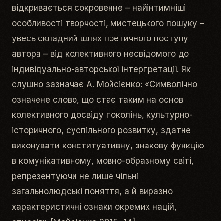
відкривається сокровенне – найінтимніші
особливості творчості, мистецького пошуку –
увесь складний шлях поетичного поступу
автора – від колективного несвідомого до
індивідуально-авторської інтерпретації. Як
слушно зазначає А. Мойсієнко: «Символічно
означене слово, що стає таким на основі
колективного досвіду поколінь, культурно-
історичного, суспільного розвитку, здатне
виконувати конституативну, знакову функцію
в комунікативному, мовно-образному світі,
репрезентуючи не лише чільні
загальнолюдські поняття, а й виразно
характеристичні ознаки окремих націй,