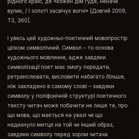
рідного краю
, де «
кожен дім гуде, неначе
вулик, / І золоті засвічує вогні
» [Довгий 2009,
Т3, 360].
І увесь цей художньо-поетичний мовопростір
цілком символічний. Символ – то основа
художнього мовлення, адже завдяки
символізації поет має змогу передати,
ретранслювати, висловити набагато більше,
ніж закладено в самому слові – завдяки
символу у поліфонічній структурі поетичного
тексту читач може побачити не лише те, про
що мова, що мається на увазі чи що
надихнуло митця на той чи інший образ,
завдяки символу перед зором читача