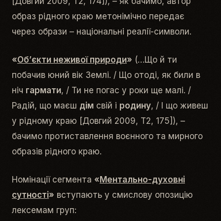
[Довгий 2009, Т2, 174]), – як бачимо, автор
образ
рідного краю
метонімічно передає
через образи – національні реалії-символи.
«
Об’єкти неживої природи
»
(
…Що й ти
побачив юний вік Землі. / Що отоді, як били в
ніч
гармати
, / Ти не погас у роки ще малі. /
Радій, що маєш
дім
свій і
родину
, / І що живеш
у рідному краю
[Довгий 2009, Т2, 175]), –
бачимо протиставлення
воєнного
та
мирного
образів
рідного краю
.
Номінації сегмента
«
Ментально-духовні
сутності
»
вступають у смислову опозицію
лексемам груп: