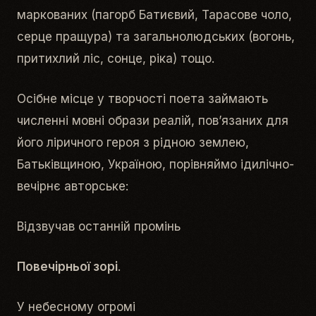
маркованих (
пагорб Батиєвий, Тарасове чоло,
серце пращура
) та загальнолюдських (
вогонь,
притихлий ліс, сонце, ріка
) тощо.
Осібне місце у творчості поета займають
численні мовні образи реалій, пов’язаних для
його ліричного героя з рідною землею,
Батьківщиною, Україною, порівняймо ідилічно-
вечірнє авторське:
Відзвучав останній промінь
Повечірньої зорі
.
У небесному огромі