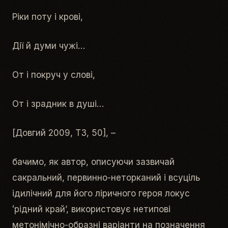
Ріки поту і крові,
Дії й думи чужі…
От і покруч у слові,
От і зрадник в душі…
[Довгий 2009, Т3, 50], –
бачимо, як автор, описуючи зазвичай
сакральний, первинно-неторканий і всуціль
ідилічний для його ліричного героя локус
ʻ
рідний край
ʼ, використовує нетипові
метонімічно-образні варіанти на позначення