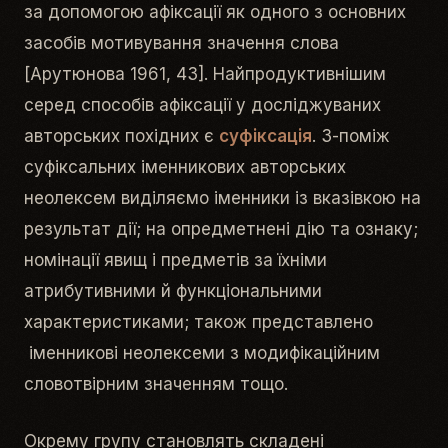
за допомогою афіксації як одного з основних
засобів мотивування значення слова
[Арутюнова 1961, 43]. Найпродуктивнішим
серед способів афіксації у досліджуваних
авторських похідних є
суфіксація
. З-поміж
суфіксальних іменникових авторських
неолексем виділяємо іменники із вказівкою на
результат дії; на опредметнені дію та ознаку;
номінації явищ і предметів за їхніми
атрибутивними й функціональними
характеристиками; також представлено
іменникові неолексеми з модифікаційним
словотвірним значенням тощо.
Окрему групу становлять складені