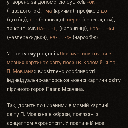
утворено за допомогою
суфіксів
-ок
(навздогонок),
-ма
(кричма);
префіксів
до-
(дотóді),
по-
(наповіщо),
пере-
(перéслідом);
та
конфіксів
на-
…
-ці
(напригінці),
нав-
… -ки
(навперекидьки),
на-
…
-ø-
(нарозбіж).
У
третьому розділі
«
Лексичні новотвори в
мовних картинах світу поезії В. Коломійця та
П. Мовчана
» висвітлено особливості
індивідуально-авторської мовної картини світу
ліричного героя Павла Мовчана.
Так, досить поширеними в мовній картині
світу П. Мовчана є образи, пов’язані з
концептом «хронотоп». У поетичній мові