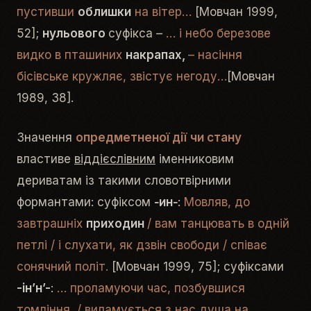
пустивши
облишки
на вітер…
[Мовчан 1999,
52];
нульового
суфікса –
… і небо березове
видко в пташиних
накрапах,
– насіння
бісівське кружляє, звістує негоду…
[Мовчан
1989, 38].
Значення
опредметненої дії
чи стану
властиве
віддієслівним
іменниковим
дериватам із такими словотвірними
формантами: суфіксом
‑ин‑
:
Мовляв, до
завтрашніх
приходин
/ вам танцювать в одній
петлі / і слухати, як дзвін свободи / співає
сонячний політ.
[Мовчан 1999, 75]; суфіксами
-ін’н’-
:
… проламуючи час, позбувшися
томління, / виламується з нас душа на