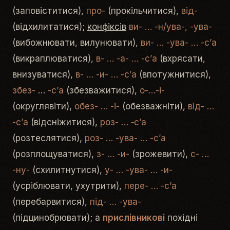
(заповіститися),
про-
(прокільчитися),
від-
(відхилитатися);
конфіксів
ви- … -н/ува-, -ува-
(вибожнювати, вилунювати),
ви-
… -ува- … -с’а
(викраплюватися),
в-
… -а-
… -с’а
(вхрясати,
внизуватися),
в-
… -и-
… -с’а
(впотужнитися),
збез-
…
-с’а
(збезважитися),
о-…-і-
(округлявіти),
обез-
… -і-
(обезважніти),
від-
…
-с’а
(відсніжитися),
роз-
… ‑с’а
(розтеслятися),
роз-
… -ува-
… -с’а
(розплощуватися),
з-
… -и-
(зрожевити),
с-
…
-ну-
(схилитнутися),
у- … -ува-
… -и-
(усріблювати, ухутрити),
пере-
… -с’а
(перебарвитися),
під-
… -ува-
(підцинобрювати); а
прислівникові
похідні