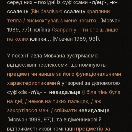
серед них – похідні із суфіксами
-л/ец’-
,
-к-
:
сса­лець
(
Він безліччю
ссалець
краплини
тепла / висмоктував з мене несито…
[Мовчан
1989, 77]);
клíпка
(
Запр­а­гну – ти ст­оїш л­ише
на к­олих
кл­і­пки…
[Мовчан 1989, 93]).
У поезії Павла Мовчана зустрічаємо
віддієслівні
неолексеми, що номінують
предмет чи явище за його функціональними
характеристиками
й утворені за допомогою
суфіксів
-л’/ц-
–
невидальце
(
І біла тінь була
на дні, / немов на тихих пальцях, / аж
закортілося мені / спіймати
невидальце
.
[Мовчан 1999, 97]); та
відіменникові
й
відприкметникові
номінації
предметів за