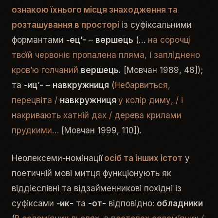
ознакою їхнього місця знаходження та
розташування в просторі
із суфіксальними
формантами
‑ец’-
–
ве­р­шець
(…
на сорочці
твоїй червоніє пропалена пляма, і запліднено
кров’ю голчаний
вершець.
[Мовчан 1989, 48]);
та
‑
иц’-
–
навкружниця
(
Небарвиться,
перецвіта /
навкружниця
у колір диму, / і
накривають хатній дах / дерева крилами
прудкими…
[Мовчан 1999, 110]).
Неолексеми-номінації
осіб та інших істот
у
поетичній мові митця функціонують як
віддієслівні
та
відзайменникові
похідні із
суфіксами
‑ик-
та
-от-
відповідно:
обладники