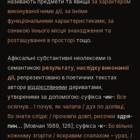
називають предмети та явища
за характером
виконуваної ними дії, за їхніми
функціональними характеристиками, за
ознакою їхнього місця знаходження та
розташування в просторі
тощо.
Афіксальні субстантивні неолексеми із
семантикою
результату, наслідку виконаної
дії
, репрезентовано в поетичних текстах
автора
віддієслівними
дериватами,
утвореними за допомогою: суфікса
-ин-
:
Все
ося­г­нув… І по­чув, як ча­ла­па / дух по до­лі­в­ці,
бо зна­ти слі­ди: / про­чо­в­ги до­в­гі, ри­со­ч­ки
здря­
пин…
[Мовчан 1989, 126]; суфікса
-к-
:
Бо вільно
кожному згоріти / яскравим спалахом – ураз, /