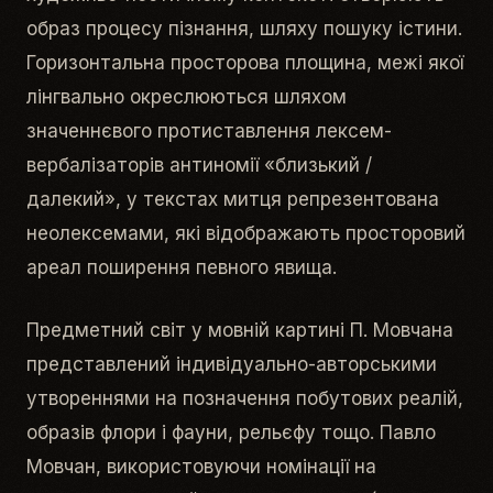
образ процесу пізнання, шляху пошуку істини.
Горизонтальна просторова площина, межі якої
лінгвально окреслюються шляхом
значеннєвого протиставлення лексем-
вербалізаторів антиномії «близький /
далекий», у текстах митця репрезентована
неолексемами, які відображають просторовий
ареал поширення певного явища.
Предметний світ у мовній картині П. Мовчана
представлений індивідуально-авторськими
утвореннями на позначення побутових реалій,
образів флори і фауни, рельєфу тощо. Павло
Мовчан, використовуючи номінації на