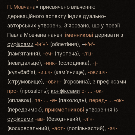
П. Мовчана
» присвячено вивченню
дериваційного аспекту індивідуально-
авторських утворень. З’ясовано, що у поезії
Павла Мовчана наявні
іменникові
деривати з
суфіксами
-ін’н’-
(облетіння),
–
н’н’-
(пам’ятання),
-еч-
(пустеча),
-л’ц-
(невидальце),
-инк-
(солодинка),
-j-
(кульбаб’я),
-ишч-
(кам’янище),
-овишч-
(струмовище),
-овин-
(горовина); з
префіксами
про-
(прозвість);
конфіксами
о- … -ок-
(оплавок),
па- … -ø-
(пахолодь),
перед- … ‑ок-
(передзимок);
прикметникові
утворення із
суфіксами
-ав-
(безоднявий),
-л′н-
(воскресальний),
-аст-
(попільнастий),
-ач-