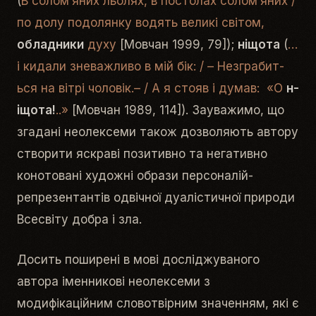
(
В солом’яних льолях, в постолах солом’яних /
по долу подолянку водять великі світом,
обладники
духу
[Мовчан 1999, 79]);
ніщ­ота
(
…
і к­ид­али зн­ев­а­жл­иво в мій бік: / – Н­езгр­абит­
ься на в­і­трі ч­ол­овік.– / А я ст­ояв і д­умав: «О
н­
іщ­ота!
..»
[Мовчан 1989, 114]). Зауважимо, що
згадані неолексеми також дозволяють автору
створити яскраві позитивно та негативно
конотовані художні образи персоналій-
репрезентантів одвічної дуалістичної природи
Всесвіту добра і зла.
Досить поширені в мові досліджуваного
автора іменникові неолексеми з
модифікаційним словотвірним значенням, які є