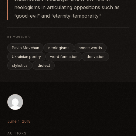
neologisms in articulating oppositions such as
“good–evil” and “eternity–temporality.”
KEYWORDS
Pavlo Movchan
neologisms
nonce words
Ukrainian poetry
word formation
derivation
stylistics
idiolect
June 1, 2018
AUTHORS