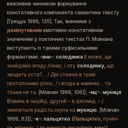
важливим чинником формування
конотативного компонента семантики тексту
[Грещук 1996, 135]. Так, іменники з
демінутивним
емотивно-конотативним
значенням у поетичних текстах П. Мовчана
виступають із такими суфіксальними
формантами:
-инк-
:
солодинка
(
І може, ще
знайдемо ягоду пізню, / оту
солодинку,
що
зводить уста?… / Дві стежки в траві
протолочимо різно, / і ягода в жменях… та
тільки не та.
[Мовчан 1999, 106]);
-иц’-
:
мукиця
(
Камінь в ошуйці, другий – в десниці, – /
змелеться радість скупа на
мукицю.
[Мовчан
1999, 83]);
-к-
:
па­ль­ця­т­ко
(
Па­ль­ця­т­ко,
пу­че­ч­
ко, мі­зи­нок, / як ні­ж­ність ви­сло­вить ме­ні?…