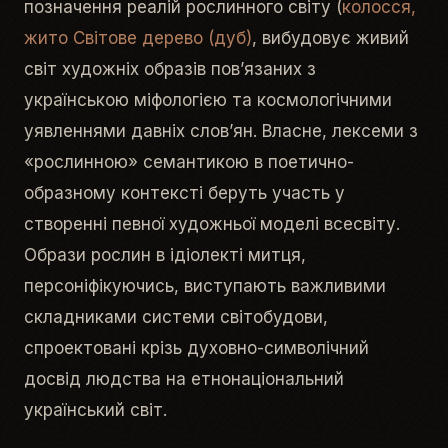
позначення реалій рослинного світу (
колосся,
жито Світове дерево (дуб)
, вибудовує живий
світ художніх образів пов’язаних з
українською міфологією та космологічними
уявленнями давніх слов’ян. Власне, лексеми з
«рослинною» семантикою в поетично-
образному контексті беруть участь у
створенні певної художньої моделі всесвіту.
Образи рослин в ідіолекті митця,
персоніфікуючись, виступають важливими
складниками системи світобудови,
спроектовані крізь духовно-символічний
досвід людства на етнонаціональний
український світ.