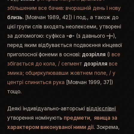
збільшеним все бачив: вчорашній день і нову
близь.
[Мовчан 1989, 42]) і под., а також до
цієї групи слів входять неолексеми, утворені
за допомогою: суфікса
-ø-
(з давнього
–
j
–
),
перед яким відбувається подвоєння кінцевої
приголосної фонеми в основі:
дозрілля
(
І все
збігається до кола, / сегмент
дозрілля
все
змика; обциркулювавши жовтнем поле, / у
центрі спиниться рука
[Мовчан 1999, 37])
тощо.
Деякі індивідуально-авторські
віддієслівні
утворення номінують
предмети, явища за
характером виконуваної ними дії
. Зокрема,