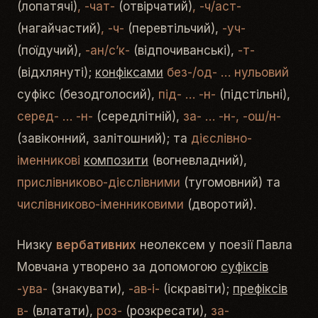
(лопатячі)
, -чат-
(отвірчатий)
, -ч/аст-
(нагайчастий)
, -ч-
(перевтільчий),
-уч-
(поїдучий),
-ан/с’к-
(відпочиванські),
-т-
(відхлянуті);
конфіксами
без-/од-
… нульовий
суфікс (безодголосий),
під-
…
-н-
(підстільні),
серед-
…
-н-
(середлітній),
за- … -н-, -ош/н-
(завіконний, залітошний); та
дієслівно-
іменникові
композити
(вогневладний),
прислівниково-дієслівними
(тугомовний) та
числівниково-іменниковими
(дворотий).
Низку
вербативних
неолексем у поезії Павла
Мовчана утворено за допомогою
суфіксів
-ува-
(знакувати),
-ав-і-
(іскравіти);
префіксів
в-
(влатати),
роз-
(розкресати),
за-