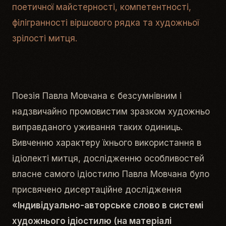
поетичної майстерності, компетентності,
філігранності віршового рядка та художньої
зрілості митця.
Поезія Павла Мовчана є безсумнівним і
надзвичайно промовистим зразком художньо
виправданого уживання таких одиниць.
Вивченню характеру їхнього використання в
ідіолекті митця, дослідженню особливостей
власне самого ідіостилю Павла Мовчана було
присвячено дисертаційне дослідження
«
Індивідуально-авторське слово в системі
художнього ідіостилю (на матеріалі