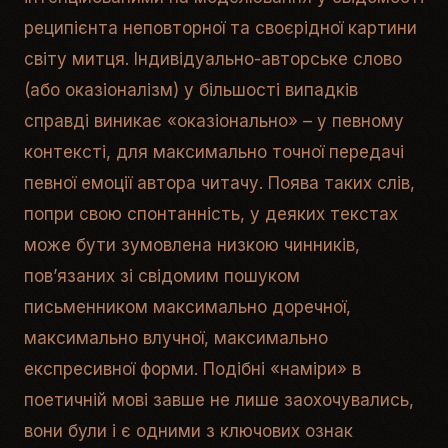
реципієнта неповторної та своєрідної картини
світу митця. Індивідуально-авторське слово
(або оказіоналізм) у більшості випадків
справді виникає «оказіонально» – у певному
контексті, для максимально точної передачі
певної емоції автора читачу. Поява таких слів,
попри свою спонтанність, у деяких текстах
може бути зумовлена низкою чинників,
пов’язаних зі свідомим пошуком
письменником максимально доречної,
максимально влучної, максимально
експресивної форми. Подібні «наміри» в
поетичній мові завше не лише заохочувались,
вони були і є одними з ключових ознак