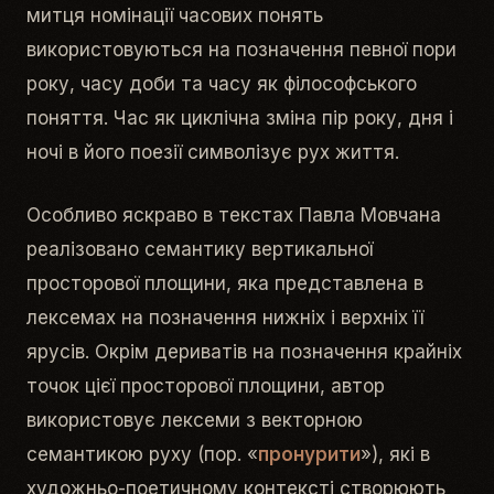
митця номінації часових понять
використовуються на позначення певної пори
року, часу доби та часу як філософського
поняття. Час як циклічна зміна пір року, дня і
ночі в його поезії символізує рух життя.
Особливо яскраво в текстах Павла Мовчана
реалізовано семантику вертикальної
просторової площини, яка представлена в
лексемах на позначення нижніх і верхніх її
ярусів. Окрім дериватів на позначення крайніх
точок цієї просторової площини, автор
використовує лексеми з векторною
семантикою руху (пор. «
пронурити
»), які в
художньо-поетичному контексті створюють