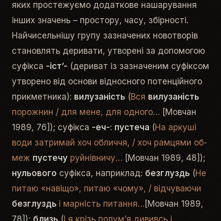
яких простежуємо додаткове нашарування
інших значень – простору, часу, збірності.
Найчисельнішу групу зазначених новотворів
становлять деривати, утворені за допомогою
суфікса
-іст’-
(дериват із зазначеним суфіксом
утворено від основи відносного потенційного
прикметника):
ви­лу­за­ність
(
Вся
ви­лу­за­ність
по­рож­нин / для ме­не, для од­но­го…
[Мовчан
1989, 76]); суфікса
-еч-
:
пу­с­те­ча
(
На ар­ку­ші
во­ди за­три­май хоч об­лич­чя, / хоч ра­м­ця­ми об­
меж
пу­с­те­чу
руй­ні­в­ни­чу…
[Мовчан 1989, 48]);
нульового
суфікса, наприклад:
без­глу­з­дь­
(
Не
питаю «навіщо», питаю «чому», / відчуваючи
безглуздь
і марність питання…
[Мовчан 1989,
78]);
близь
(
І я крізь полум’я дививсь і