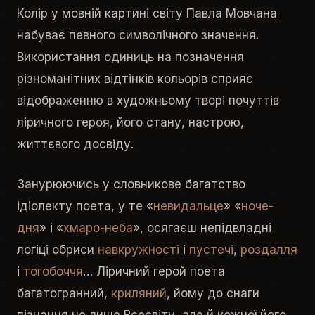
Колір у мовній картині світу Павла Мовчана
набуває певного символічного значення.
Використання одиниць на позначення
різноманітних відтінків кольорів сприяє
відображенню в художньому творі почуттів
ліричного героя, його стану, настрою,
життєвого досвіду.
Занурюючись у словникове багатство
ідіолекту поета, у те «
невидальце
» «
ноче-
дня
» і «
хмаро-неба
», осягаєш непідвладні
логіці обриси
навкружності
і
пустечі
,
роздалля
і
тогобоччя
… Ліричний герой поета
багатогранний,
криляний
, йому до снаги
пізнання не лише Всесвіту, але й кожної його