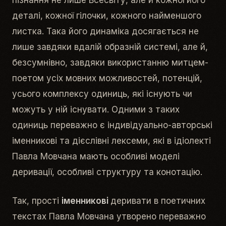
деталі, кожної гілочки, кожного найменшого
листка. Така його динаміка досягається не
лише завдяки вдалій образній системі, але й,
безсумнівно, завдяки використанню митцем-
поетом усіх мовних можливостей, потенцій,
усього комплексу одиниць, які існують чи
можуть у ній існувати. Одними з таких
одиниць переважно є індивідуально-авторські
іменникові та дієслівні лексеми, які в ідіолекті
Павла Мовчана мають особливі моделі
деривації, особливі структуру та конотацію.
Так, прості
іменникові
деривати в поетичних
текстах Павла Мовчана утворено переважно