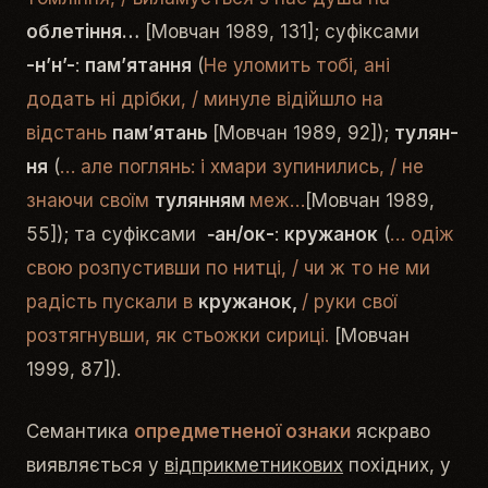
облетіння…
[Мовчан 1989, 131]; суфіксами
-н’н’-
:
п­ам’­ятання
(
Не уломить тобі, ані
додать ні дрібки, / минуле відійшло на
відстань
пам’ятань
[Мовчан 1989, 92]);
ту­лян­
ня
(
… але поглянь: і хмари зупинились, / не
знаючи своїм
тулянням
меж…
[Мовчан 1989,
55]); та суфіксами
‑ан/ок-
:
кружанок
(
… одіж
свою розпустивши по нитці, / чи ж то не ми
радість пускали в
кружанок,
/ руки свої
розтягнувши, як стьожки сириці.
[Мовчан
1999, 87]).
Семантика
опредметненої ознаки
яскраво
виявляється у
відприкметникових
похідних, у