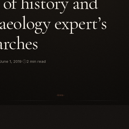
 of history and
aeology expert’s
arches
June 1, 2019
·
2 min read