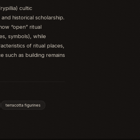
pillia) cultic
and historical scholarship.
 how “open” ritual
nes, symbols), while
teristics of ritual places,
ce such as building remains
terracotta figurines