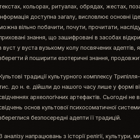
текстах, кольорах, ритуалах, обрядах, жестах, поза
інформація доступна загалу, висловлює основні ідеї
можна вільно побачити, почути, прочитати, насліду
приховані знання, що зашифровані в засобах відкр
з вуст у вуста вузькому колу посвячених адептів, як
зберегти й поширити езотеричні знання, продовжит
Культові традиції культурного комплексу Трипілля-
тис. до н. е. дійшли до нашого часу лише у формі ві
свідченнях археологічних артефактів. Сьогодні не 
свідчень основ культової психосоматичної системи 
збереглися безпосередні адепти її традицій.
З аналізу напрацювань з історії релігії, культури, м