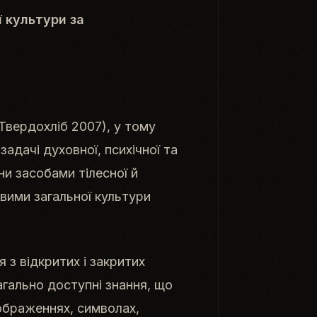
 культури за
Твердохліб 2007), у тому
задачі духовної, психічної та
ни засобами тілесної й
вими загальної культури
 з відкритих і закритих
агально доступні знання, що
зображеннях, символах,