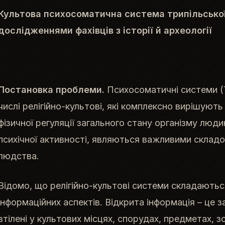
Культова психосоматична
система трипільської
дослідженнями фахівців з історії й археології
Постановка проблеми.
Психосоматичні системи (
числі релігійно-культові, які комплексно вирішують 
фізичної регуляції загального стану організму люди
психічної активності, являються важливими складо
людства.
Відомо, що релігійно-культові системи складаються
інформаційних аспектів. Відкрита інформація – це з
втілені у культових місцях, спорудах, предметах, 