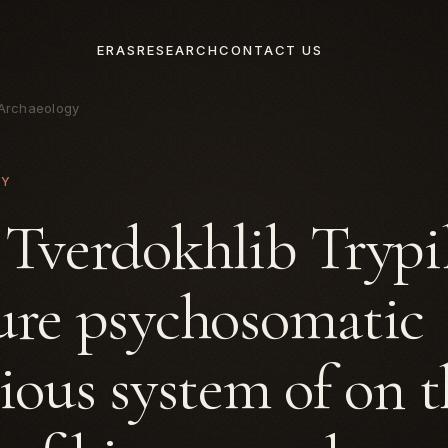
ERAS
RESEARCH
CONTACT US
Archaeology
GY
 Tverdokhlib Trypi
ure psychosomatic
gious system of on 