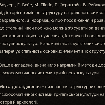
Баукер , Г. Вейс, M. Eliade, Г. Ферштайн, Б. Рибаков
хід історії не змінює структуру сакрального симв
сакрального, а інформацію про походження й розв
доісторичні часи побіжно можна з’ясувати за дани
письмових свідчень сучасників, істориків і послідов
наступних культур. Різноманітність культових сист
заперечує спільність основних елементів їх структ
Вище викладене, визначило напрямки й методи дос
психосоматичної системи трипільської культури.
Мета дослідження –
визначення структурних елем
психосоматичної системи трипільської культури на
історії й археології.