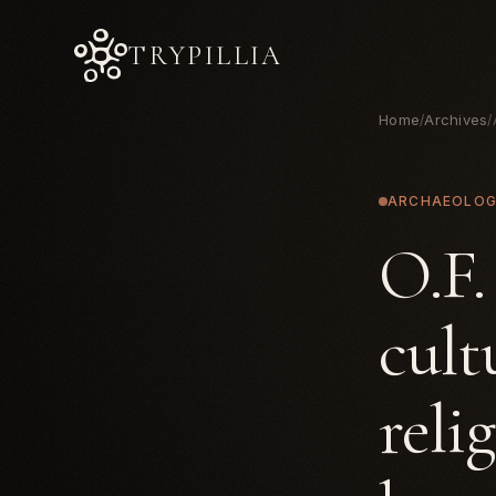
TRYPILLIA
Home
Archives
/
/
ARCHAEOLO
O.F.
cult
reli