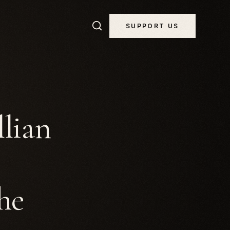
SUPPORT US
llian
the