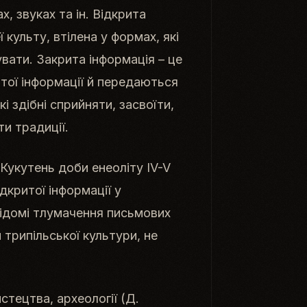
х, звуках та ін. Відкрита
 культу, втілена у формах, які
вати. Закрита інформація – це
итої інформації й передаються
і здібні сприйняти, засвоїти,
и традиції.
Кукутень доби енеоліту IV-V
дкритої інформації у
відомі тлумачення письмових
трипільської культури, не
истецтва, археології (Д.