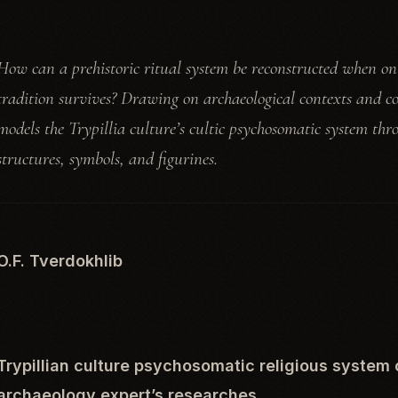
How can a prehistoric ritual system be reconstructed when on
tradition survives? Drawing on archaeological contexts and co
models the Trypillia culture’s cultic psychosomatic system thr
structures, symbols, and figurines.
O.F. Tverdokhlib
Trypillian culture psychosomatic religious system 
archaeology expert’s researches