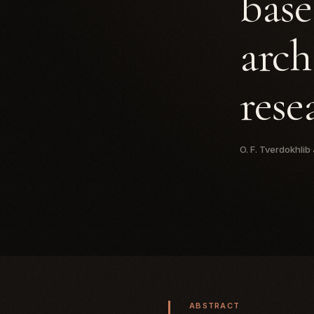
base
arch
rese
O. F. Tverdokhlib
·
ABSTRACT