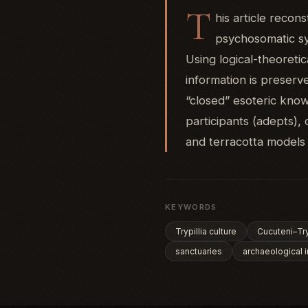
T
his article recons
psychosomatic sys
Using logical-theoretic
information is preserve
“closed” esoteric know
participants (adepts),
and terracotta models
KEYWORDS
Trypillia culture
Cucuteni–Try
sanctuaries
archaeological i