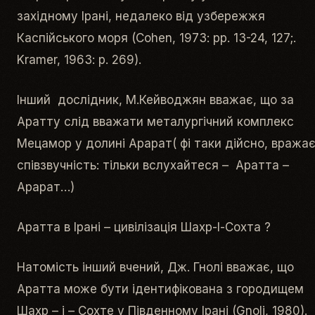
західному Ірані, недалеко від узбережжя
Каспійського моря (Cohen, 1973: pp. 13-24, 127;.
Kramer, 1963: p. 269).
Інший дослідник, М.Кейводжян вважає, що за
Аратту слід вважати металургічний комплекс
Мецамор у долині Арарат( фі таки дійсно, вража
співзвучність: тільки вслухайтеся – Аратта –
Арарат…)
Аратта в Ірані – цивілізація Шахр-І-Сохта ?
Натомість інший вчений, Дж. Гнолі вважає, що
Аратта може бути ідентифікована з городищем
Шахр – і – Сохте у Південному Ірані (Gnoli, 1980).