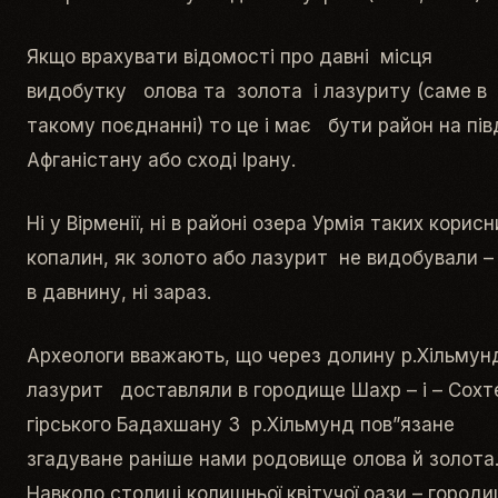
Якщо врахувати відомості про давні місця
видобутку олова та золота і лазуриту (саме в
такому поєднанні) то це і має бути район на пів
Афганістану або сході Ірану.
Ні у Вірменії, ні в районі озера Урмія таких корисн
копалин, як золото або лазурит не видобували – 
в давнину, ні зараз.
Археологи вважають, що через долину р.Хільмун
лазурит доставляли в городище Шахр – і – Сохт
гірського Бадахшану З р.Хільмунд пов”язане
згадуване раніше нами родовище олова й золота
Навколо столиці колишньої квітучої оази – город