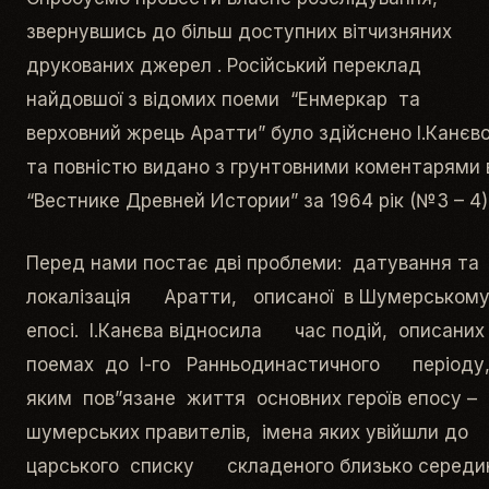
звернувшись до більш доступних вітчизняних
друкованих джерел . Російський переклад
найдовшої з відомих поеми “Енмеркар та
верховний жрець Аратти” було здійснено І.Канєв
та повністю видано з грунтовними коментарями 
“Вестнике Древней Истории” за 1964 рік (№3 – 4)
Перед нами постає дві проблеми: датування та
локалізація Аратти, описаної в Шумерськом
епосі. І.Канєва відносила час подій, описани
поемах до І-го Ранньодинастичного періоду,
яким пов”язане життя основних героїв епосу –
шумерських правителів, імена яких увійшли до
царського списку складеного близько середи