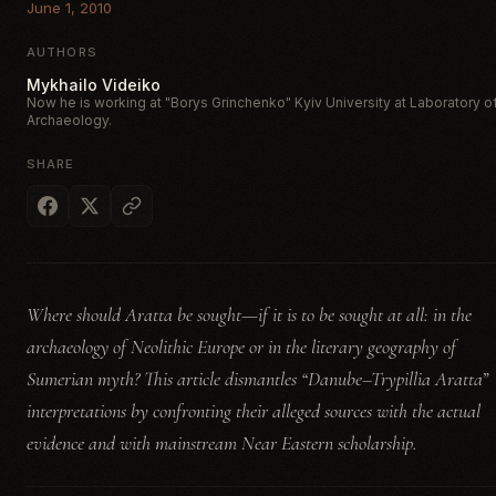
June 1, 2010
AUTHORS
Mykhailo Videiko
Now he is working at "Borys Grinchenko" Kyiv University at Laboratory o
Archaeology.
SHARE
Where should Aratta be sought—if it is to be sought at all: in the
archaeology of Neolithic Europe or in the literary geography of
Sumerian myth? This article dismantles “Danube–Trypillia Aratta”
interpretations by confronting their alleged sources with the actual
evidence and with mainstream Near Eastern scholarship.