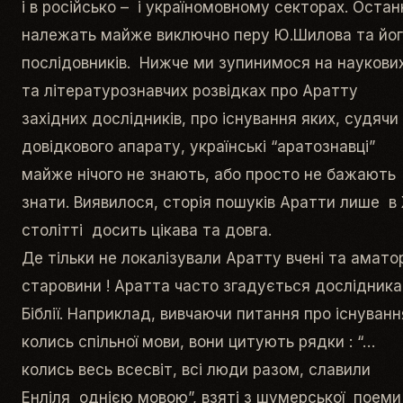
і в російсько – і україномовному секторах. Остан
належать майже виключно перу Ю.Шилова та йо
послідовників. Нижче ми зупинимося на наукови
та літературознавчих розвідках про Аратту
західних дослідників, про існування яких, судячи
довідкового апарату, українські “аратознавці”
майже нічого не знають, або просто не бажають
знати. Виявилося, сторія пошуків Аратти лише в
столітті досить цікава та довга.
Де тільки не локалізували Аратту вчені та амато
старовини ! Аратта часто згадується дослідник
Біблії. Наприклад, вивчаючи питання про існуванн
колись спільної мови, вони цитують рядки : “…
колись весь всесвіт, всі люди разом, славили
Енліля однією мовою”, взяті з шумерської поеми