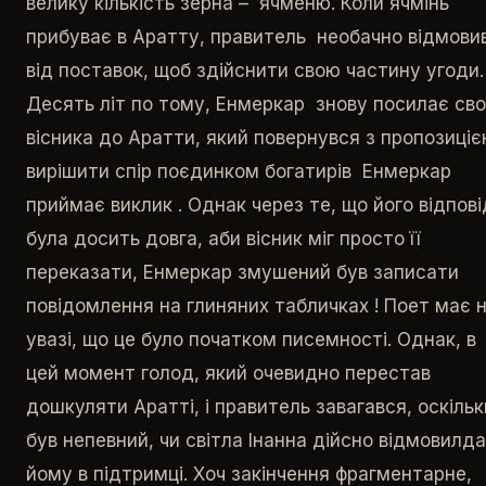
велику кількість зерна – ячменю. Коли ячмінь
прибуває в Аратту, правитель необачно відмови
від поставок, щоб здійснити свою частину угоди.
Десять літ по тому, Енмеркар знову посилає св
вісника до Аратти, який повернувся з пропозиці
вирішити спір поєдинком богатирів Енмеркар
приймає виклик . Однак через те, що його відпові
була досить довга, аби вісник міг просто її
переказати, Енмеркар змушений був записати
повідомлення на глиняних табличках ! Поет має 
увазі, що це було початком писемності. Однак, в
цей момент голод, який очевидно перестав
дошкуляти Аратті, і правитель завагався, оскільк
був непевний, чи світла Інанна дійсно відмовилда
йому в підтримці. Хоч закінчення фрагментарне,