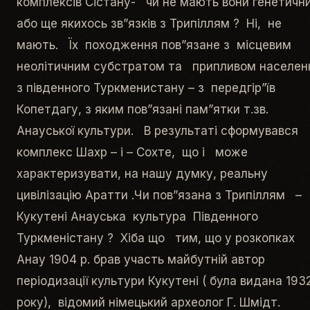
комплексів Сістану- чи не мають вони генетичн
або ще якихось зв”язків з Трипіллям ? Ні, не
мають. Їх походження пов”язане з місцевим
неолітичним субстратом та припливом населен
з південного Туркменистану – з передгір”їв
Копетдагу, з яким пов”язані пам”ятки т.зв.
Анауської культури. В результаті сформувався
комплекс Шахр – і – Сохте, що і може
характеризувати, на нашу думку, реальну
цивілізацію Аратти .Чи пов”язана з Трипіллям –
Кукутені Анауська культура Південного
Туркменістану ? Хіба що тим, що у розкопках
Анау 1904 р. брав участь майбутній автор
періодизації культури Кукутені ( була видана 193
року), відомий німецький археолог Г. Шмідт.