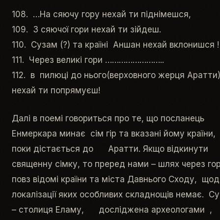
108. …На сяючу гору нехай ти піднімешся,
109. З сяючої гори нехай ти зійдеш.
110. Сузам (?) та країні Аншан нехай вклонишся 
111. Через великі гори ……………………..
112. в пилюці до нього(верховного жерця Аратти
нехай ти попрямуєш!
Далі в поемі говориться про те, що посланець
Енмеркара минає сім гір та вказані йому країни,
поки дістається до Аратти. Якщо відкинути
священну сімку, то преред нами – шлях через го
повз відомі країни та міста Давнього Сходу, щод
локалізації яких особливих складнощів немає. Су
– столиця Еламу, досліджена археологами ,