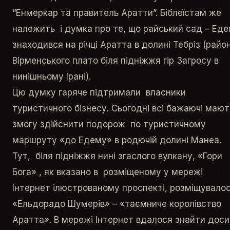
“Енмеркар та правитель Аратти”. Біблеїстам же
належить і думка про те, що райський сад – Ед
знаходився на річці Аратта в долині Тебріз (райо
Вірменського плато біля підніжжя гір Загросу в
нинішньому Ірані).
Цю думку гаряче підтримали власники
туристичного бізнесу. Сьогодні всі бажаючі мают
змогу здійснити подорож по туристичному
маршруту «до Едему» в родючій долині Манеа.
Тут, біля підніжжя нині згаслого вулкану, «Гори
Бога» , як вказано в розміщеному у мережі
Інтернет ілюстрованому проспекті, розміщувало
«Ельдорадо Шумерів» – «таємниче королівство
Аратта». В мережі Інтернет вдалося знайти доси