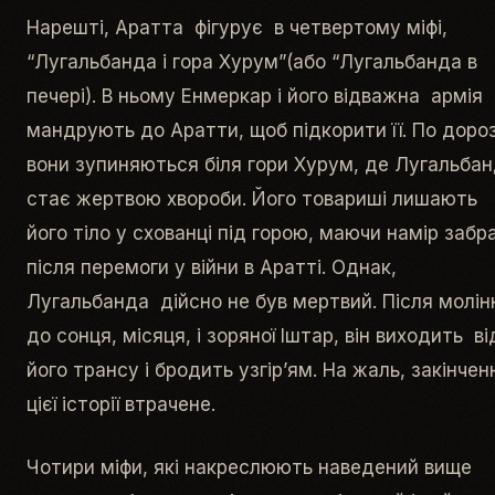
Нарешті, Аратта фігурує в четвертому міфі,
“Лугальбанда і гора Хурум”(або “Лугальбанда в
печері). В ньому Енмеркар і його відважна армія
мандрують до Аратти, щоб підкорити її. По дороз
вони зупиняються біля гори Хурум, де Лугальба
стає жертвою хвороби. Його товариші лишають
його тіло у схованці під горою, маючи намір забр
після перемоги у війни в Аратті. Однак,
Лугальбанда дійсно не був мертвий. Після молін
до сонця, місяця, і зоряної Іштар, він виходить ві
його трансу і бродить узгір’ям. На жаль, закінчен
цієї історії втрачене.
Чотири міфи, які накреслюють наведений вище