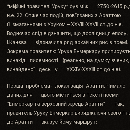
“міфічні правителі Уруку” був між 2750-2615 р.
н.е. 22. Отже час подій, пов”язаних з Араттою
її змаганнями з Уруком – ХХVIII-XXVII ст.до н.е.
Водночас слід відзначити, що дослідниця епосу,
І.Канєва відзначила ряд архаїчних рис в поемі.
Зокрема правителю Урука Енмеркару приписуєт
винахід писемності (реально, на думку вчених
винайденої десь у XXXIV-XXXIII ст.до н.е).
Перша проблема- локалізація Аратти. Чимало
даних для цього міститься в тексті поеми
“Енмеркар та верховний жрець Аратти”. Так,
правитель Уруку Енмеркар виряджаючи свого гін
до Аратти вказує йому маршрут: