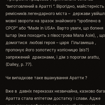
“виготовлений в Аратті “. Вірогідно, майстерність
ремісників легендарного міста – держави увійшл
мовні звороти на зразок знайомого “зроблено в
СРСР” або “Made in USA». Варто уваги, що богиня
Іштар (яка походить з півострова Мала Азія), , щ
домогтися любові героя – царя Гільгамеша ,
пропонує його золотисту колісницю (віз?)
запряжений драконами, і дім з порогом arattu,
(Dalley, p. 77).
Чи випадкове таке вшанування Аратти ?
Вже в давніх переказах незвичайна, казково баг
Аратта стала епітетом достатку і слави. Адже