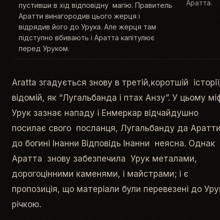
Аратта.
пустивши в хід відповідну магію. Правитель
Аратти винагородив цього жерця і
відрядив його до Урука. Але жерця там
підступно вбивають і Аратта капітулює
перед Уруком.
Aratta згадується знову в третій,коротшій історії
відомій, як “Лугальбанда і птах Анзу”. У цьому міф
Урук зазнає нападу і Енмеркар відчайдушно
посилає свого посланця, Лугальбанду да Аратти
до богині Інанни Відповідь Інанни неясна. Однак
Аратта знову забезпечила Урук металами,
дорогоцінними каменями, і майстрами; і є
пропозиція, що матеріали були перевезені до Уру
річкою.