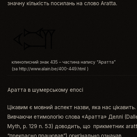
значну кількість посилань на слово Aratta.
клинописний знак 435 – частина напису “Аратта”
(за http://www.alain.be/400-449.html )
Аратта в шумерському епосі
Цікавим є мовний аспект назви, яка нас цікавить.
Вивчаючи етимологію слова «Аратта» Деллі (Dall
Myth, p. 129 n. 53) доводить, що прикметник aratt
“прекрасно працював”) оригінально означав