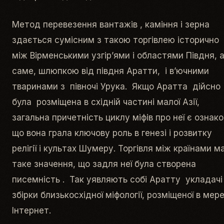
Метод перевезення вантажів , каміння і зерна
здається сумісним з такою торгівлею історично
між Вірменськими узгір’ями і областями Півдня, 
саме, шлюпкою від півдня Аратти, і в’ючними
тваринами з півночі Урука. Якщо Аратта дійсно
була розміщена в східній частині малої Азії,
загальна причетність циклу міфів про неї є ознак
що вона грала ключову роль в генезі і розвитку
релігії і культах Шумеру. Торгівля між країнами м
таке значення, що задля неї була створена
писемність . Так уявляють собі Аратту укладачі
збірки близькосхідної міфології, розміщеної в мер
Інтернет.