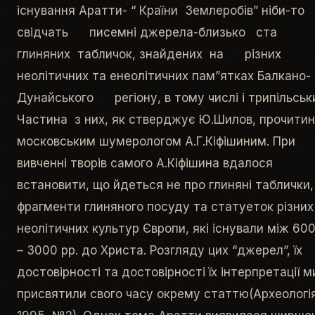
існування Аратти- “ Країни Землеробів” ніби-то
свідчать писемні джерела-близько ста
глиняних табличок, знайдених на різних
неолітичних та енеолітичних пам”ятках Балкано-
Дунайського регіону, в тому числі і трипільськ
Частина з них, як стверджує Ю.Шилов, прочити
московським шумерологом А.Г.Кіфішиним. При
вивченні творів самого А.Кіфішина вдалося
встановити, що йдеться не про глиняні таблички,
фрагменти глиняного посуду та статуеток різних
неолітичних культур Європи, які існували між 60
– 3000 рр. до Христа. Розгляду цих “джерел”, їх
достовірності та достовірності їх інтерпретації м
присвятили свого часу окрему статтю(Археологія