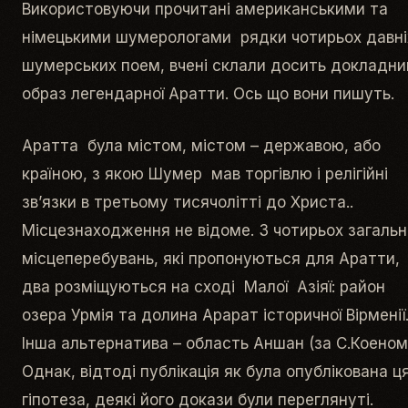
Використовуючи прочитані американськими та
німецькими шумерологами рядки чотирьох давні
шумерських поем, вчені склали досить докладни
образ легендарної Аратти. Ось що вони пишуть.
Аратта була містом, містом – державою, або
країною, з якою Шумер мав торгівлю і релігійні
зв’язки в третьому тисячолітті до Христа..
Місцезнаходження не відоме. З чотирьох загальн
місцеперебувань, які пропонуються для Аратти,
два розміщуються на сході Малої Азіяї: район
озера Урмія та долина Арарат історичної Вірменії
Інша альтернатива – область Аншан (за С.Коеном
Однак, відтоді публікація як була опублікована ц
гіпотеза, деякі його докази були переглянуті.