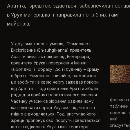
Аратта, зрештою здається, забезпечила постав
в Урук матеріалів і направила потрібних там
майстрів.
У другому творі шумерів, “Енмеркар і
Енсіхгіранна (En-suhgir-anna) правитель
Аратти вимагає покори від Енмеркара,
правителя Урука і повернення Інанни
(вірогідно, її образу) до її будинку – храму
в Аратті. Енмеркар, звичайно, відмовився
це зробити і в свою чергу зажадав покори
від Аратти. . Тоді правитель Аратти зібрав
раду для прийняття остаточного рішення.
фрагмент
Частину учасників зібрання радила йому
таблички 
капітулювати перед Уруком , від чого він
поемою, 
гнівно відмовляється. Тоді виступає його
якій
жрець пропонує свої послуги і хвастається,
згадуєть
що він підкорить Урук і інші території