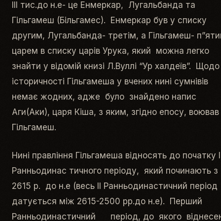
ІІІ тис.до н.е- це Енмеркар, Лугальбанда та
Гільгамеш (Більгамес). Енмеркар був у списку
другим, Лугальбанда- третім, а Гільгамеш- п”ят
царем в списку царів Урука, який можна легко
знайти у відомій книзі Л.Вуллі “Ур халдеїв”. Щодо
історичності Гільгамеша у вчених нині сумнівів
немає жодних, адже було знайдено напис
Аги(Аки), царя Кіша, з яким, згідно епосу, воював
Гільгамеш.
Нині правління Гільгамеша відносять до початку І
Ранньодинас тичного періоду, який починають з
2615 р. до н.е (весь ІІ Ранньодинастичний пері
датується між 2615-2500 рр.до н.е). Перший
Ранньодинастичний період, до якого віднесен