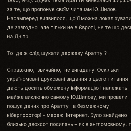
1995, №2). Однак тема Аратти виявилася ширшо
за те, що пропонує своїм читачам Ю.Шилов.
Насамперед виявилося, що її можна локалізуват
де завгодно, але тільки не в Європі, не те що де
на Дніпрі.
То де ж слід шукати державу Аратту ?
Справжню, звичайно, не вигадану. Оскільки
україномовні друковані видання з цього питання
дають досить обмежену інформацію і належать
майже виключно самому Ю.Шилову, ми провели
пошук даних про Аратту в безмежному
кіберпросторі – мережі Інтернет. Було знайдено
близько двохсот посилань – як в англомовному, 