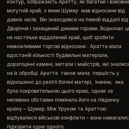
контур, зображають Аратту, як багатий і войовн
могутній край, з яким Шумер мав відносини від
давніх часів. Він знаходився на певній віддалі від
Дворіччя і захищений дикими горами. Водночас ц
не настільки віддалений край, щоб зробити
неможливими торгові відносини . Аратта мала
вдостаній кількості будівельні матеріали,
дорогоцінні камені, метали і майстрів, які зналис
на їх обробці. Аратта також мала першість у
відношенні до релігії богині матері, Інанни, яка
була покровителькою цього краю, однак за
непевних обставин поміняла його на південну
країну – Шумер. Між Уруком та Араттою
відбувалися військові конфлікти – вони намагали
підкорити одне одного.