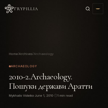
TRYPILLIA
Home
Archives
Archaeology
/
/
ARCHAEOLOGY
2010-2.Archaeology.
Пошуки держави Аратти
Mykhailo Videiko
·
June 1, 2010
·
1 min read