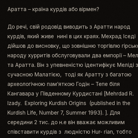
Аратта – країна курдів або вірмен?
До речі, свій родовід виводить з Аратти народ
курдів, який живе нині в цих краях. Мехрад Іседі
дійшов до висновку, що зовнішню торгівлю гірськ
народу хурритів обслуговували два емпорії – Мел
та Аратта. Він з упевненістю ідентифікує Меліді 
сучасною Малатією, тоді як Аратту з багатою
археологічною пам’яткою Годін – Тепе біля
Кангавара у Південному Курдистані [Mehrdad R.
Izady. Exploring Kurdish Origins (published in the
Kurdish Life, Number 7, Summer 1993). ]. Для
середини 2 тис. до н.е він вважає можливим
співставити курдів з людністю Hur- rian, тобто