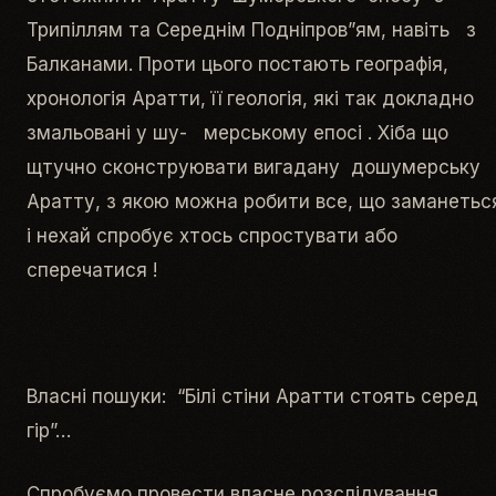
Трипіллям та Середнім Подніпров”ям, навіть з
Балканами. Проти цього постають географія,
хронологія Аратти, її геологія, які так докладно
змальовані у шу- мерському епосі . Хіба що
щтучно сконструювати вигадану дошумерську
Аратту, з якою можна робити все, що заманетьс
і нехай спробує хтось спростувати або
сперечатися !
Власні пошуки: “Білі стіни Аратти стоять серед
гір”…
Спробуємо провести власне розслідування,