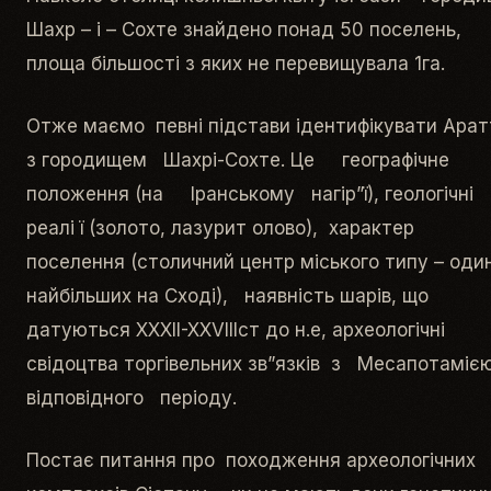
Шахр – і – Сохте знайдено понад 50 поселень,
площа більшості з яких не перевищувала 1га.
Отже маємо певні підстави ідентифікувати Арат
з городищем Шахрі-Сохте. Це географічне
положення (на Іранському нагір”ї), геологічні
реалі ї (золото, лазурит олово), характер
поселення (столичний центр міського типу – один
найбільших на Сході), наявність шарів, що
датуються XXXII-XXVIIIcт до н.е, археологічні
свідоцтва торгівельних зв”язків з Месапотамі
відповідного періоду.
Постає питання про походження археологічних