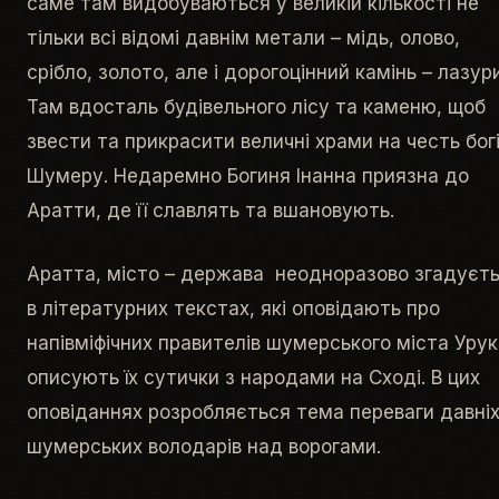
саме там видобуваються у великій кількості не
тільки всі відомі давнім метали – мідь, олово,
срібло, золото, але і дорогоцінний камінь – лазур
Там вдосталь будівельного лісу та каменю, щоб
звести та прикрасити величні храми на честь бог
Шумеру. Недаремно Богиня Інанна приязна до
Аратти, де її славлять та вшановують.
Аратта, місто – держава неодноразово згадуєт
в літературних текстах, які оповідають про
напівміфічних правителів шумерського міста Урук 
описують їх сутички з народами на Сході. В цих
оповіданнях розробляється тема переваги давні
шумерських володарів над ворогами.