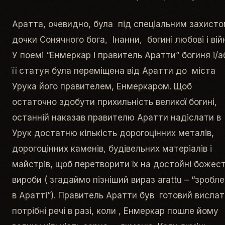
Аратта, очевидно, була під спеціальним захист
дочки Сонячного бога, Інанни, богині любові і вій
У поемі “Енмеркар і правитель Аратти” богиня і/а
її статуя була переміщена від Аратти до міста
Урука його правителем, Енмеркаром. Щоб
остаточно здобути прихильність великої богині,
останній наказав правителю Аратти надіслати в
Урук достатню кількість дорогоцінних металів,
дорогоцінних каменів, будівельних матеріалів і
майстрів, щоб перетворити їх на достойні божес
вироби ( згадаймо пізніший вираз arattu – “зробл
в Аратті”). Правитель Аратти був готовий вислат
потрібні речі в разі, коли , Енмеркар пошле йому