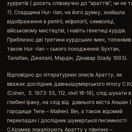
хурритів ( досить співзвучно до “араттів”, чи не т
?). Спадщина Hur- rian, на його думку, знайшла
відображення в релігії, міфології, символіці,
військовому мистецтві, і навіть генетиці курдів.
Приблизно дві третини курдських імен, топонімів
також Hur- rian – ського походження: Бухтан,
Талабан, Джелалі, Мардін, Дінавар (Izady 1993).
Відповідно до літературних описів Аратту, як
вважає дослідник давньошумерського епосу С.К
(Cohen, S. 1973: 55, 112, лінії 18-19), слід шукати в
глибині Ірану, на схід від давнього міста Аншан (
городище Тепе – Майян). Він, а також відомий
перекладач і дослідник шумерської писемності
С.Крамер локалізують Аратту у північно –