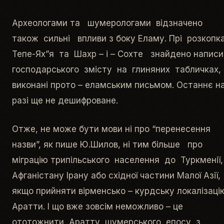
Археологами та шумерологами відзначено
також сильні впливи з боку Еламу. Прі розкопк
Тепе-Ях”я та Шахр – і – Сохте знайдено напис
господарського змісту на глиняних табличках,
виконані прото – еламським письмом. Останнє н
разі ще не дешифроване.
Отже, не може бути мови ні про “перенесення
назви”, як пише Ю.Шилов, ні тим більше про
міграцію трипільського населення до Туркменії,
Афганістану Ірану або східної частини Малої Азії,
якщо прийняти вірменсько – курдську локалізаці
Аратти. І що вже зовсім неможливо – це
ототожнити Аратту шумерського епосу з